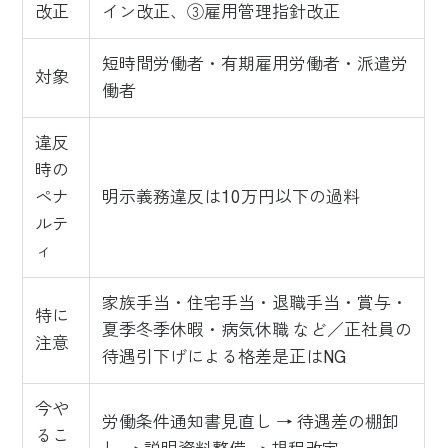
改正
イン改正、③雇用管理指針改正
短時間労働者・有期雇用労働者・派遣労
対象
働者
違反
時の
ペナ
明示義務違反は10万円以下の過料
ルテ
ィ
家族手当・住宅手当・退職手当・賞与・
特に
夏季冬季休暇・病気休職 など／正社員の
注意
待遇引下げによる格差是正はNG
今や
労働条件通知書見直し → 待遇差の棚卸
るこ